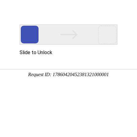
口产品应用
安全身份核验产品
解决方案
Ca
智能考勤
智能门禁
多功能读卡器
智能消费
客户端软件
二维码识别终
/应用
纹识别智能考勤终端
模态识别智能门禁终端
份证读卡器
面部识别智能消费
万傲瑞达出入口综合
二维码识别模组
远程指导
服务机构安检
考生身份认证
频卡识别智能考勤终端
物识别智能门禁控制器
多>>
离线式智能消费终
ZKAccess3.5
更多>>
上门服务
身份认证
“二道门”管理
模态生物识别智能考勤终端
频卡识别智能门禁控制器
在线式智能消费终
百傲瑞达
多>>
多>>
更多>>
更多>>
宿舍
高职校校园
客户端软件
智能停车
智能访客终端
更多方案>>
智能安检
生物识别采
KTime智能考勤管理系统
能自动道闸
能访客终端
X射线安全检查设
指纹采集器
-ZKEco Pro时间&安全精细化管理系统
人值守自助终端
客闸机终端
通过式金属探测门
温度采集器
多>>
能广告道闸
多>>
磁性物质探测立柱
虹膜采集器