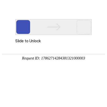
首页
>>
安全身份核验产品
>>
生物识别采集器
>>
温度采集器
智慧办公
智慧出入口
智慧身份核验
身份证阅读机具