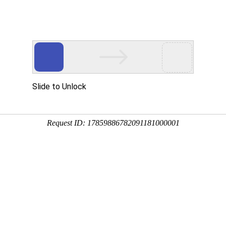
口产品应用
安全身份核验产品
解决方案
Ca
智能考勤
智能门禁
多功能读卡器
智能消费
客户端软件
二维码识别终
/应用
纹识别智能考勤终端
模态识别智能门禁终端
份证读卡器
面部识别智能消费
万傲瑞达出入口综合
二维码识别模组
远程指导
服务机构安检
考生身份认证
频卡识别智能考勤终端
物识别智能门禁控制器
多>>
离线式智能消费终
ZKAccess3.5
更多>>
上门服务
身份认证
“二道门”管理
模态生物识别智能考勤终端
频卡识别智能门禁控制器
在线式智能消费终
百傲瑞达
多>>
多>>
更多>>
更多>>
宿舍
高职校校园
客户端软件
智能停车
智能访客终端
更多方案>>
智能安检
生物识别采
KTime智能考勤管理系统
能自动道闸
能访客终端
X射线安全检查设
指纹采集器
-ZKEco Pro时间&安全精细化管理系统
人值守自助终端
客闸机终端
通过式金属探测门
温度采集器
多>>
能广告道闸
多>>
磁性物质探测立柱
虹膜采集器