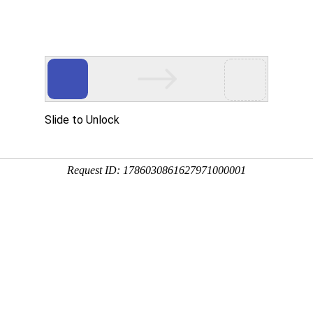
口产品应用
安全身份核验产品
解决方案
Ca
智能考勤
智能门禁
多功能读卡器
智能消费
客户端软件
二维码识别终
/应用
纹识别智能考勤终端
模态识别智能门禁终端
份证读卡器
面部识别智能消费
万傲瑞达出入口综合
二维码识别模组
远程指导
服务机构安检
考生身份认证
频卡识别智能考勤终端
物识别智能门禁控制器
多>>
离线式智能消费终
ZKAccess3.5
更多>>
上门服务
身份认证
“二道门”管理
模态生物识别智能考勤终端
频卡识别智能门禁控制器
在线式智能消费终
百傲瑞达
多>>
多>>
更多>>
更多>>
宿舍
高职校校园
客户端软件
智能停车
智能访客终端
更多方案>>
智能安检
生物识别采
KTime智能考勤管理系统
能自动道闸
能访客终端
X射线安全检查设
指纹采集器
-ZKEco Pro时间&安全精细化管理系统
人值守自助终端
客闸机终端
通过式金属探测门
温度采集器
多>>
能广告道闸
多>>
磁性物质探测立柱
虹膜采集器