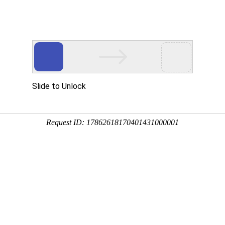
口产品应用
安全身份核验产品
解决方案
Ca
智能考勤
智能门禁
多功能读卡器
智能消费
客户端软件
二维码识别终
/应用
纹识别智能考勤终端
模态识别智能门禁终端
份证读卡器
面部识别智能消费
万傲瑞达出入口综合
二维码识别模组
远程指导
服务机构安检
考生身份认证
频卡识别智能考勤终端
物识别智能门禁控制器
多>>
离线式智能消费终
ZKAccess3.5
更多>>
上门服务
身份认证
“二道门”管理
模态生物识别智能考勤终端
频卡识别智能门禁控制器
在线式智能消费终
百傲瑞达
多>>
多>>
更多>>
更多>>
宿舍
高职校校园
客户端软件
智能停车
智能访客终端
更多方案>>
智能安检
生物识别采
KTime智能考勤管理系统
能自动道闸
能访客终端
X射线安全检查设
指纹采集器
-ZKEco Pro时间&安全精细化管理系统
人值守自助终端
客闸机终端
通过式金属探测门
温度采集器
多>>
能广告道闸
多>>
磁性物质探测立柱
虹膜采集器