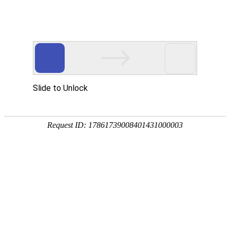
首页
>>
安全身份核验产品
>>
人脸识别服务器
>>
熵基百傲慧识人脸服务器
智慧办公
智慧出入口
智慧身份核验
身份证阅读机具