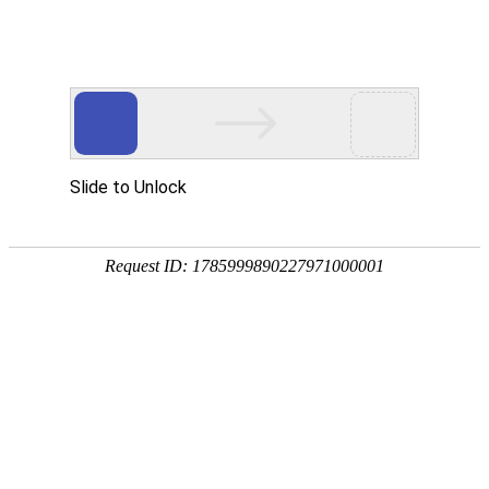
首页
>>
关于我们
公司简介
企业精神：
创新、开放、合作、共赢。
勇于变革、追求卓越、平头哥精神。
企业理念：
以人为本、科技兴业、顾客至上、卓越发展，